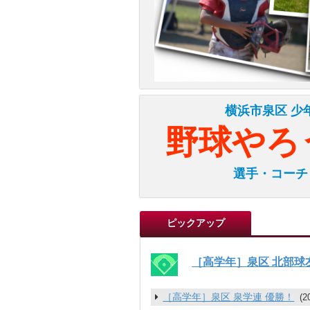
横浜市泉区 少
野球やろ
選手・コーチ
ピックアップ
［高学年］泉区 北部球
［高学年］泉区 泉学連 優勝！
(