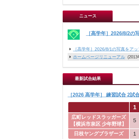
ニュース
［高学年］2026/8/
［高学年］2026/8/1の写真をア
ホームページリニューアル
(201
最新試合結果
［2026 高学年］ 練習試合 2試
1
広町レッドスラッガーズ
5
【横浜市泉区 少年野球】
1
日枝ヤングブラザーズ