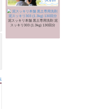
泥スッキリ本舗 黒土専用洗剤 泥
スッキリ303 (1.3kg) 130回分
覧